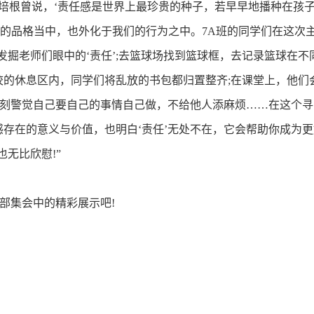
)说：“培根曾说，‘责任感是世界上最珍贵的种子，若早早地播种在
的品格当中，也外化于我们的行为之中。7A班的同学们在这次主
发掘老师们眼中的‘责任’;去篮球场找到篮球框，去记录篮球在
学校的休息区内，同学们将乱放的书包都归置整齐;在课堂上，他
时刻警觉自己要自己的事情自己做，不给他人添麻烦……在这个
感存在的意义与价值，也明白‘责任’无处不在，它会帮助你成为
无比欣慰!”
部集会中的精彩展示吧!