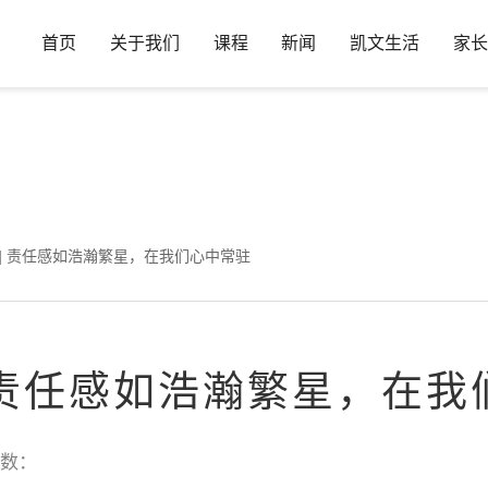
首页
关于我们
课程
新闻
凯文生活
家长
in
/www/wwwroot/www.hdkwa.com/wp-content/plugins/wp-ueditor
 | 责任感如浩瀚繁星，在我们心中常驻
| 责任感如浩瀚繁星，在
数：