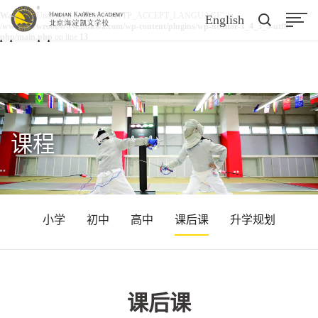
Warning
: Undefined array key "HTTP_ACCEPT_LANGUAGE" in
English
/www/wwwroot/www.hdkwa.com/wp-content/plugins/wp-ueditor-1_4_3_3-utf8-
php/main.php
on line
13
课程
小学
初中
高中
课后课
升学规划
课后课