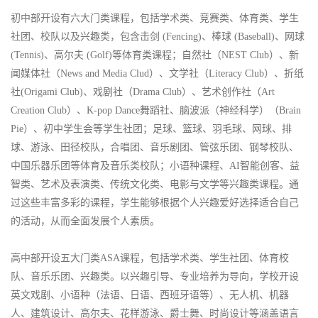
初中部开设有六大门类课程，包括学术类、竞赛类、体育类、学生
社团、校队以及兴趣类，包含
击剑 (Fencing)、棒球 (Baseball)、网球
(Tennis)、高尔夫 (Golf)等体育类课程；自然社（NEST Club）、新
闻媒体社（News and Media Clud）、文学社（Literacy Club）、折纸
社(Origami Club)、戏剧社（Drama Club）、艺术创作社（Art
Creation Club）、K-pop Dance舞蹈社、脑波派（神经科学）（Brain
Pie）、初中学生会等学生社团；足球、篮球、羽毛球、网球、排
球、游泳、田径校队，合唱团、音乐剧团、管弦乐团、钢琴校队、
中国乐器乐团等体育及音乐类校队；小语种课程、AI智能创客、益
智类、艺术及表演类、传统文化类、电影与文学等兴趣类课程。通
过这些丰富多彩的课程，学生能够根据个人兴趣爱好选择适合自己
的活动，从而全面发展个人素质。
高中部开设五大门类ASA课程，包括学术类、学生社团、体育校
队、音乐乐团、兴趣类。以兴趣引导、专业培养为导向，学校开设
英文戏剧、小语种（法语、日语、西班牙语等）、无人机、机器
人、建筑设计、高尔夫、花样游泳、爵士舞、时尚设计等涵盖语言