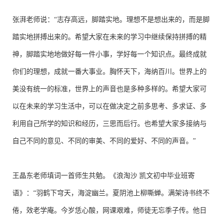
张湃老师说：“志存高远，脚踏实地。理想不是想出来的，而是脚
踏实地拼搏出来的。希望大家在未来的学习中继续保持拼搏的精
神，脚踏实地地做好每一件小事，学好每一个知识点。最终成就
你们的理想，成就一番大事业。胸怀天下，海纳百川。世界上的
美没有统一的标准，世界上的声音也是多种多样的。希望大家可
以在未来的学习生活中，可以在做决定之前多思考、多求证、多
利用自己所学的知识和经历，三思而后行。也希望大家多接纳与
自己不同的意见、不同的审美、不同的爱好、不同的声音。”
王晶东老师填词一首师生共勉。《浪淘沙 凯文初中毕业班寄
语》：“羽鹤下穹天，海淀幽兰。夏阴池上柳嘶蝉。满架诗书终不
倦，效老学庵。今岁恁心酸，网课艰难，师徒无忘季子传。他日