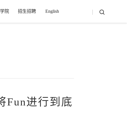
学院
招生招聘
English
-1_4_3_3-utf8-php/main.php
on line
13
将Fun进行到底