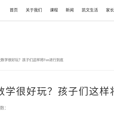
首页
关于我们
课程
新闻
凯文生活
家长
in
/www/wwwroot/www.hdkwa.com/wp-content/plugins/wp-ueditor
 | 听说数学很好玩？孩子们这样将Fun进行到底
 听说数学很好玩？孩子们这样
数：