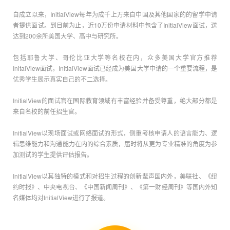
自成立以来，InitialView每年为成千上万来自中国及其他国家的的留学申请
者提供面试。到目前为止，近10万份申请材料中包含了InitialView面试，送
达到200余所美国大学、高中与研究所。
包括耶鲁大学、哥伦比亚大学等名校在内，众多美国大学官方推荐
InitalView面试，InitialView面试已经成为美国大学申请的一个重要流程，是
优秀学生展示真实自己的不二选择。
InitialView的面试官在国际教育领域有丰富经验并备受尊重，绝大部分都是
来自名校的前任招生官。
InitialView以现场面试或网络面试的形式，侧重考核申请人的语言能力、逻
辑思维能力和沟通能力在内的综合素质，届时将从更为专业精准的角度为参
加测试的学生提供评估报告。
InitialView以其独特的模式和对招生过程的创新蜚声国内外，美联社、《纽
约时报》、中央电视台、《中国新闻周刊》、《第一财经周刊》等国内外知
名媒体均对InitialView进行了报道。